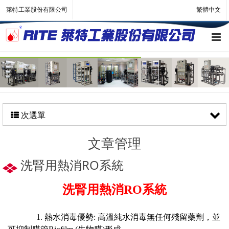
萊特工業股份有限公司
繁體中文
次選單
文章管理
洗腎用熱消RO系統
洗腎用熱消
RO
系統
1. 熱水消毒優勢: 高溫純水消毒無任何殘留藥劑，並