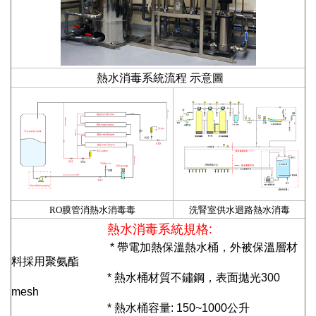
熱水消毒
系統流程 示意圖
RO膜管消熱水消毒毒
洗腎室供水迴路熱水消毒
熱水消毒系統規格
:
*
帶電加熱保溫熱水桶，外被保溫層材
料採用聚氨酯
*
熱水桶材質不鏽鋼，表面拋光
300
mesh
*
熱水桶容量
: 150~1000
公升