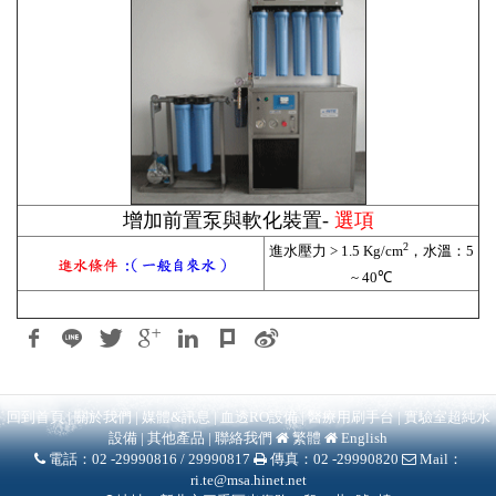
增加前置泵與軟化裝置-
選項
2
進水壓力
> 1.5 Kg/cm
，水溫：
5
~ 40
℃
回到首頁
|
關於我們
|
媒體&訊息
|
血透RO設備
|
醫療用刷手台
|
實驗室超純水
設備
|
其他產品
|
聯絡我們
繁體
English
電話：02 -29990816 / 29990817
傳真：02 -29990820
Mail：
ri.te@msa.hinet.net