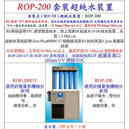
RO系統採用TFC 膜管製造純水，加上
混床
DI 組成 R O+DI 純水裝置，水
質 > 2 MΩ.cm
超
純水系統採用
Ultra-PlusⅡNRW-37
核能級
混床
D.I 純化筒及0.2μm
過濾器
組成
出水質穩定，正常在
16 MΩ.cm 以上，最高可達18.3 MΩ.cm 使用壽命長
UF 超濾及進口
ROP-200-UV
在
ROP-200 原有基礎上，加裝除熱原
185nm UV 燈除TOC
ROP-200UV
ROP-200
適用於微量有機物分
適用於微量無機物分
析用
析用
如細胞培養，基因研
如原子吸光，瑩光分
究，
析，
…
環境分析
等
細胞培養
…
等