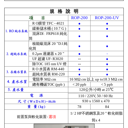
規 格 說 明
ROP-200
ROP-200-UV
R O膜管 TFC - 4021
●
●
緩衝儲水桶
( 10.7 G )
●
●
混床
DI : FRP618 純化
●
●
筒
核能級
混床 20
”
D.I 純
●
●
化筒
0.2μm
過濾器 x 20
”
●
-
--
UF 超濾 UF- R3020
●
--
除
TOC 185 nm UV 燈
●
R O 水質表 RM-440
●
●
超
純水質表
RM-220
●
●
電阻率
MΩ.cm
16 MΩ.cm 以上 up to18.3 MΩ.cm
總有機碳
TOC (ppb )
< 20 ppb
< 5 ppb
120公升/小時 at 25℃
110 / 220V, 50 / 60 Hz
930 x 1560 x 470
78
84
1/ 2 HP
不銹鋼泵及
20
”
軟化樹脂
前置泵與軟化裝置-
選項
筒x 4