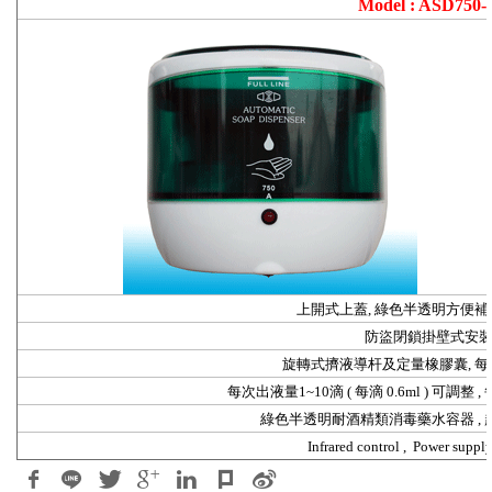
Model : ASD750
-
上開式上蓋
, 綠色半透明方便
防盜閉鎖掛壁式安
旋轉式擠液導杆及定量橡膠囊
, 
每次出液量
1~10滴 ( 每滴 0.6ml ) 可調整 ,
綠色半透明耐酒精類消毒藥水容器
,
Infrared control , Power supply