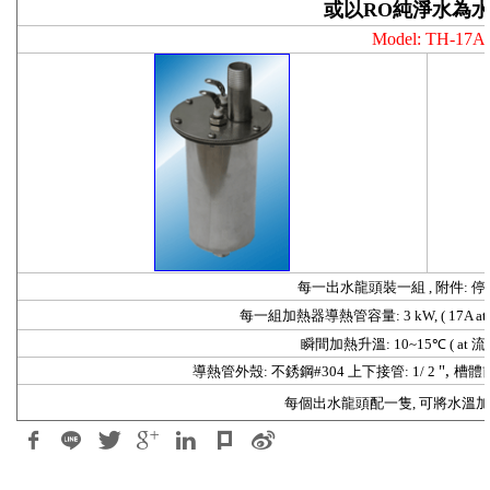
或以
RO
純淨水為
Model: TH-17A
每一出水龍頭裝一組
, 附件:
每一組加熱器導熱管容量
: 3 kW,
( 17A at
瞬間加熱升溫: 10~15
℃
( at 流
",
導熱管外殼
: 不銹鋼#304 上下接管: 1/ 2
槽體
每個出水龍頭配一隻
, 可將水溫加熱