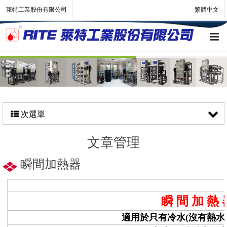
萊特工業股份有限公司
繁體中文
次選單
文章管理
瞬間加熱器
瞬
間
加
熱
適用於只有冷水
(沒有熱水