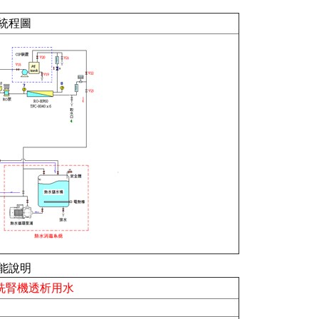
系統程圖
能說明
，洗腎機透析用水