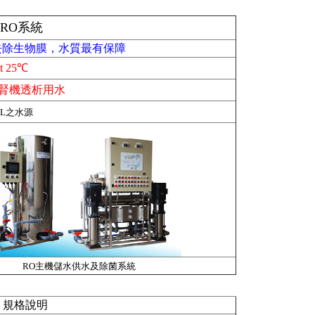
熱消RO系統
去除生物膜，水質最有保障
t
25℃
洗腎機透析用水
g/L之水源
RO主機儲水供水及除菌系統
，規格說明