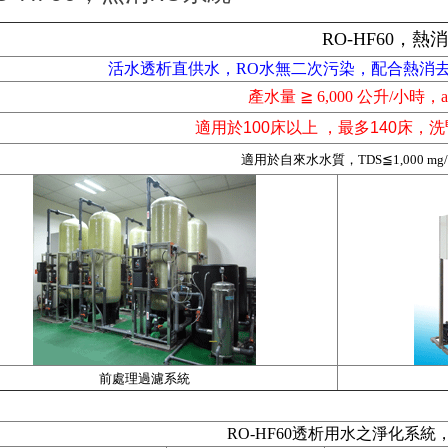
RO-HF60，
活水透析直供水，RO水無二次污染，配合熱消
產水量
≧
6,000 公升/小時，a
適用於
100
床以上 ，最多140床，
適用於自來水水質，TDS
≦
1,000 m
前處理過濾系統
RO-HF60透析用水之淨化系統