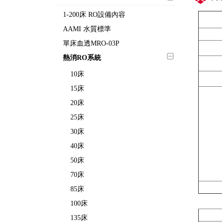
1-200床 RO設備內容
AAMI 水質標準
單床血透MRO-03P
熱消RO系統
10床
15床
20床
25床
30床
40床
50床
70床
85床
100床
135床