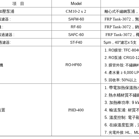
項
目
Model
壓泵浦
CM10-2 x 2
泵浦，流
離心式不鏽鋼
FRP Tank-3072，
濾器
:
SAFM-60
FRP Tank-307
機
:
RF-60
FRP Tank-30
過濾器
:
SAFC-60
過濾器
:
ST-F40
5
μ
m，
4
0"
濾芯
x 5
支 
1. RO
膜管
: TFC-804
2. RO
泵浦
: CRI10-1
RO-HF60
機
3.
膜管外殼
:
不鏽鋼
#
4.
產水量 ≧
6
,000 L
5.
回收率
: 50%
以上
帶電加熱保溫熱
1.
熱水桶材質不鏽
2.
3.
加熱棒功率
: 9 
裝置
PHD-400
4.
輸送泵浦
:
材質
5.
溫度控制
:
電子
6. 在線溫度監測
7
.
光電外接
: HL
、
M