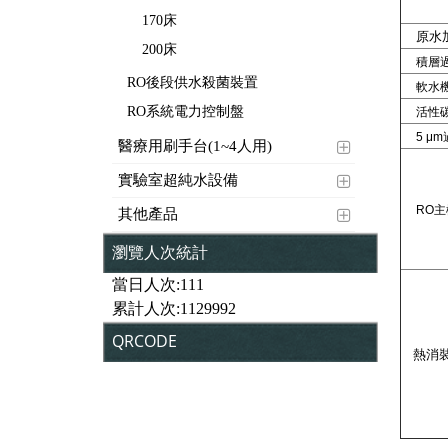
170床
原水加
200床
積層過
RO後段供水殺菌裝置
軟水
RO系統電力控制盤
活性碳
5
μ
m
醫療用刷手台(1~4人用)
實驗室超純水設備
RO
主
其他產品
瀏覽人次統計
當日人次:111
累計人次:1129992
QRCODE
熱消