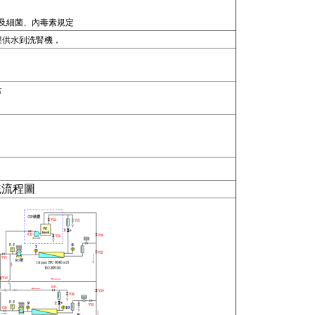
及細菌、內毒素規定
壓供水到洗腎機，
含
系統流程圖