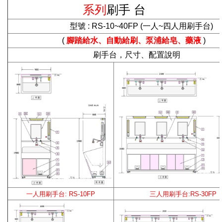
系列
刷手 台
型號
: RS-10~40FP (
一人~四人用刷手台)
(
腳
踏給水
、
自動給刷
、
泵
浦給皂
、
藥液
)
刷手台，尺寸、配置說明
一
人用刷手台: RS-10FP
三
人用刷手台:RS-30FP