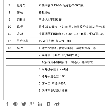
7
維修門
不銹鋼板
SUS-304
毛絲面
#100
門板
8
腳 輪
移動腳輪
9
調整腳
不鏽鋼水平調整腳
10
鏡 子
尺寸
:35 x 45 cm x 3mm
厚，無波紋明鏡
(
每人份一組
)
11
背 板
冷軋延壓不銹鋼板
SUS-304 1.2 mm
厚，毛絲面
#100
12
照明燈具
10 W
日光燈
(
每人份一組
)
13
配 件
1.
電力控制箱，含電磁開關、漏電斷路器…等
2.
過濾器
: 5
μ
m x 10”(
透明外殼
)
3.
配管採用不鏽鋼管件、球閥及不鏽鋼軟管
4.
耐熱洗手刷子
x 24
個
5.
冷熱水混合器
: 1/2”
6.
落水口
:
不鏽鋼
40A
7.
防滴型照明燈具開關