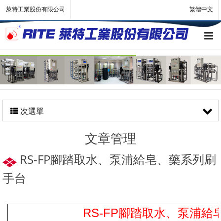
萊特工業股份有限公司
繁體中文
次選單
文章管理
RS-FP腳踏取水、泵浦給皂、藥系列刷
手台
RS-FP腳踏取水
泵浦給
、