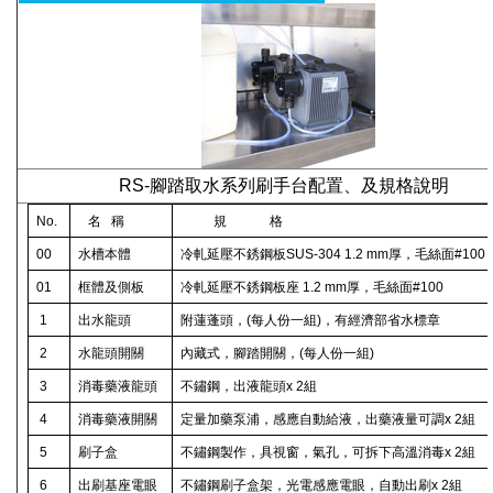
RS-腳踏取水系列刷手台配置、及規格說明
No.
名
稱
規
格
00
水槽本體
冷軋延壓不銹鋼板
SUS-304 1.2 mm
厚，毛絲面
#100
01
框體及側板
冷軋延壓不銹鋼板座
1.2 mm
厚，毛絲面
#100
1
出水龍頭
附
蓮蓬頭，
(
每人份一組
)
，有經濟部省水標章
2
水龍頭開關
內藏式，腳踏開關，
(
每人份一組
)
3
消毒藥液龍頭
不鏽鋼，出液龍頭
x 2
組
4
消毒藥液開關
定量加藥泵浦，感應自動給液，出藥液量可調
x 2
組
5
刷子盒
不鏽鋼製作，具視窗，氣孔，可拆下高溫消毒
x 2
組
6
出刷基座電眼
不鏽鋼刷子盒架，光電感應電眼，自動出刷
x 2
組